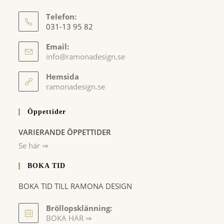
Telefon:
031-13 95 82
Email:
Opens
info@ramonadesign.se
in
your
Hemsida
application
ramonadesign.se
Öppettider
VARIERANDE ÖPPETTIDER
Se här ⇒
BOKA TID
BOKA TID TILL RAMONA DESIGN
Bröllopsklänning:
BOKA HÄR ⇒