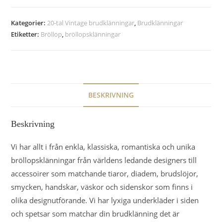
Kategorier:
20-tal Vintage brudklänningar
,
Brudklänningar
Etiketter:
Bröllop
,
bröllopsklänningar
BESKRIVNING
Beskrivning
Vi har allt i från enkla, klassiska, romantiska och unika
bröllopsklänningar från världens ledande designers till
accessoirer som matchande tiaror, diadem, brudslöjor,
smycken, handskar, väskor och sidenskor som finns i
olika designutförande. Vi har lyxiga underkläder i siden
och spetsar som matchar din brudklänning det är