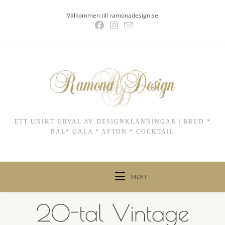
Hoppa
Välkommen till ramonadesign.se
till
innehållet
ETT UNIKT URVAL AV DESIGNKLÄNNINGAR | BRUD *
BAL* GALA * AFTON * COCKTAIL
MENY
20-tal Vintage