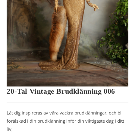
20-Tal Vintage Brudklänning 006
Låt dig inspireras av våra vackra brudklänningar, och bli
förälskad i din brudklänning inför din viktigaste dag i ditt
liv,