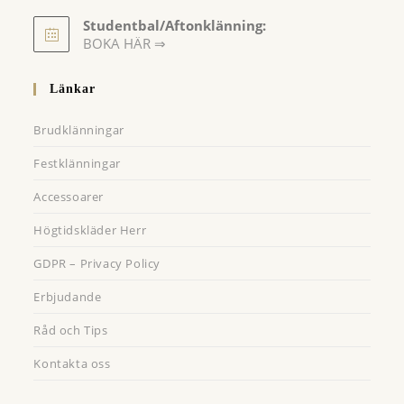
Opens
Studentbal/Aftonklänning:
in
Opens
BOKA HÄR ⇒
a
in
a
new
Länkar
new
tab
tab
Brudklänningar
Festklänningar
Accessoarer
Högtidskläder Herr
GDPR – Privacy Policy
Erbjudande
Råd och Tips
Kontakta oss