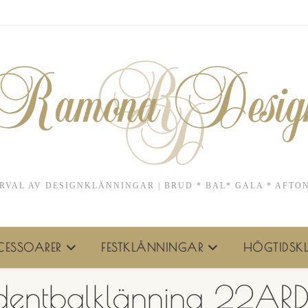
RVAL AV DESIGNKLÄNNINGAR | BRUD * BAL* GALA * AFTO
ESSOARER
FESTKLÄNNINGAR
HÖGTIDSKL
dentbalklänning 22AR