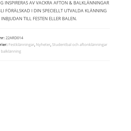
IG INSPIRERAS AV VACKRA AFTON & BALKLÄNNINGAR
LI FÖRÄLSKAD I DIN SPECIELLT UTVALDA KLÄNNING
 INBJUDAN TILL FESTEN ELLER BALEN.
lnr:
22ARD014
rier:
Festklänningar
,
Nyheter
,
Studentbal och aftonklänningar
:
balklänning