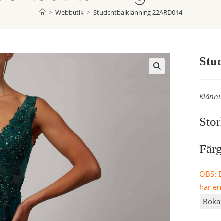
>
Webbutik
>
Studentbalklänning 22ARD014
Stu
Klänni
Stor
Fär
OBS: D
har e
Boka 