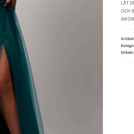
LÅT D
OCH B
INFÖR
Artike
Katego
Etikett