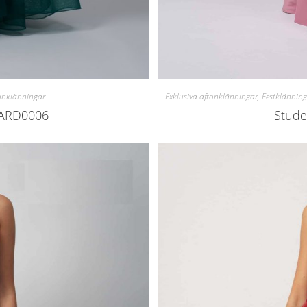
onklänningar
Exklusiva aftonklänningar
,
Festklänning
4ARD0006
Stude