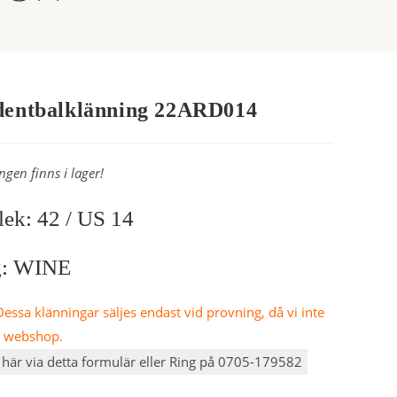
dentbalklänning 22ARD014
ngen finns i lager!
lek: 42 / US 14
g: WINE
essa klänningar säljes endast vid provning, då vi inte
n webshop.
här via detta formulär eller Ring på 0705-179582