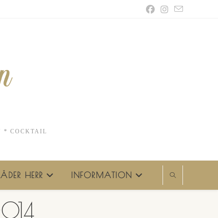
N * COCKTAIL
ÄDER HERR
INFORMATION
D014