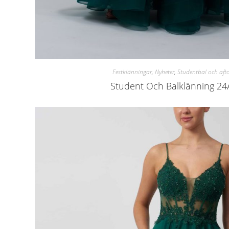
Festklänningar
,
Nyheter
,
Studentbal och aft
Student Och Balklänning 2