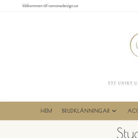
Hoppa
Välkommen till ramonadesign.se
till
innehållet
ETT UNIKT U
HEM
BRUDKLÄNNINGAR
ACC
Stu