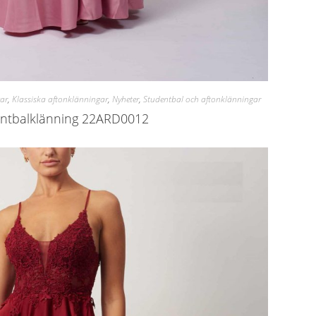
ar
,
Klassiska aftonklänningar
,
Nyheter
,
Studentbal och aftonklänningar
ntbalklänning 22ARD0012