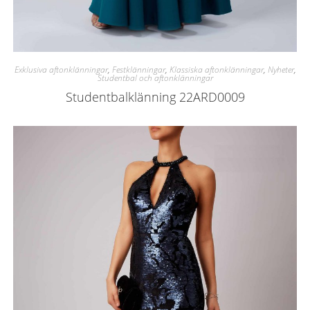
Exklusiva aftonklänningar
,
Festklänningar
,
Klassiska aftonklänningar
,
Nyheter
,
Studentbal och aftonklänningar
Studentbalklänning 22ARD0009