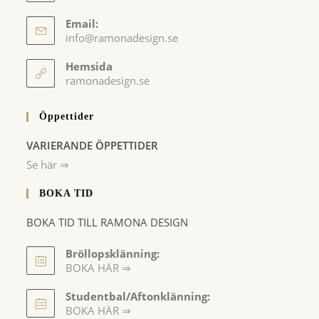
Email:
Opens
info@ramonadesign.se
in
your
Hemsida
application
ramonadesign.se
Öppettider
VARIERANDE ÖPPETTIDER
Se här ⇒
BOKA TID
BOKA TID TILL RAMONA DESIGN
Bröllopsklänning:
BOKA HÄR ⇒
Opens
Studentbal/Aftonklänning:
in
Opens
BOKA HÄR ⇒
a