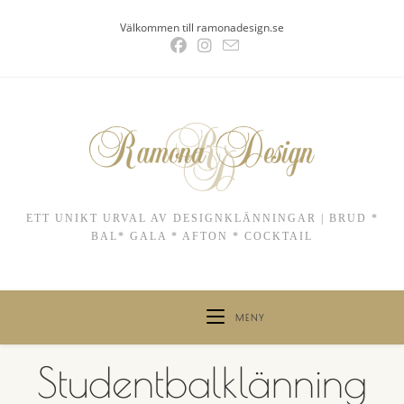
Hoppa
Välkommen till ramonadesign.se
till
innehållet
ETT UNIKT URVAL AV DESIGNKLÄNNINGAR | BRUD *
BAL* GALA * AFTON * COCKTAIL
MENY
Studentbalklänning