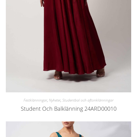
Festklänningar
,
Nyheter
,
Studentbal och aftonklänningar
Student Och Balklänning 24ARD00010