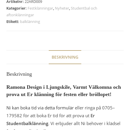
Artikelnr:
22ARD009
Kategorier:
Festklänningar
,
Nyheter
,
Studentbal och
aftonklänningar
Etikett:
balklänning
BESKRIVNING
Beskrivning
Ramona Design i Ljungskile, Varmt Välkomna och
prova ut Er klänning för festen eller bröllopet!
Ni kan boka tid via detta formulär
eller ringa på 0705–
179582 för att boka Er tid för att prova ut
Er
Studentbalklänning
. Vi erbjuder allt Ni behöver i klädsel