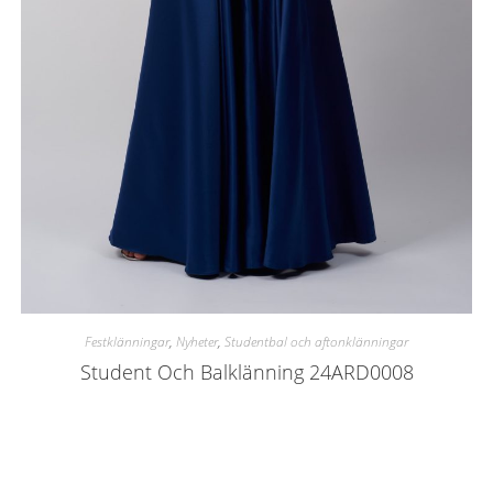
Festklänningar
,
Nyheter
,
Studentbal och aftonklänningar
Student Och Balklänning 24ARD0008