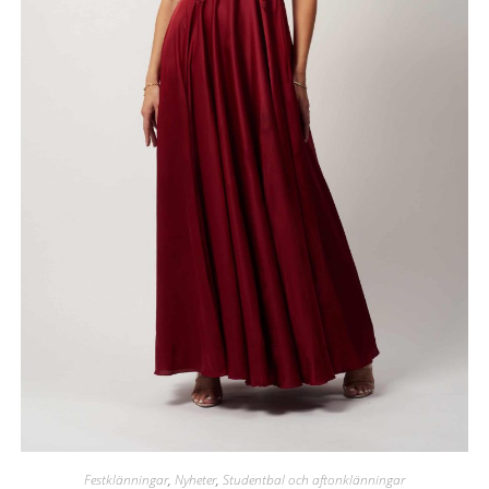
Festklänningar
,
Nyheter
,
Studentbal och aftonklänningar