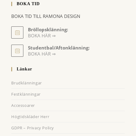
BOKA TID
BOKA TID TILL RAMONA DESIGN
Bröllopsklänning:
BOKA HÄR ⇒
Opens
Studentbal/Aftonklänning:
in
Opens
BOKA HÄR ⇒
a
in
a
new
Länkar
new
tab
tab
Brudklänningar
Festklänningar
Accessoarer
Högtidskläder Herr
GDPR – Privacy Policy