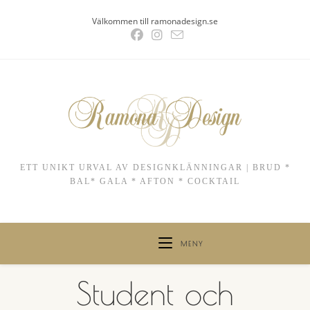
Hoppa
Välkommen till ramonadesign.se
till
innehållet
ETT UNIKT URVAL AV DESIGNKLÄNNINGAR | BRUD *
BAL* GALA * AFTON * COCKTAIL
MENY
Student och