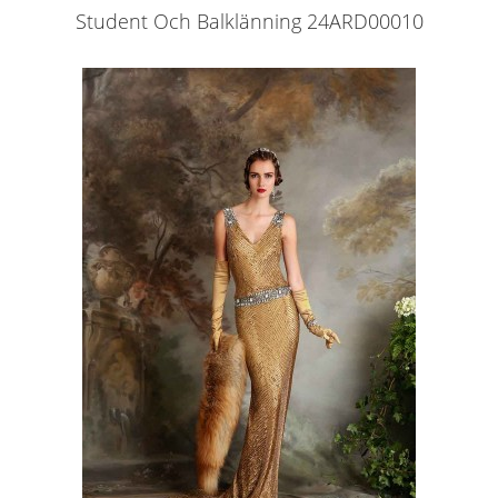
Student Och Balklänning 24ARD00010