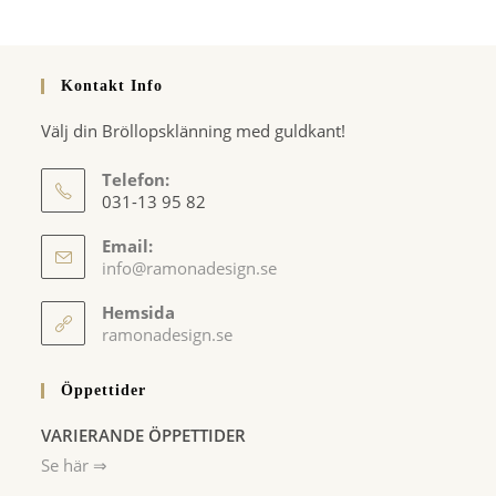
Kontakt Info
Välj din Bröllopsklänning med guldkant!
Telefon:
031-13 95 82
Email:
Opens
info@ramonadesign.se
in
your
Hemsida
application
ramonadesign.se
Öppettider
VARIERANDE ÖPPETTIDER
Se här ⇒