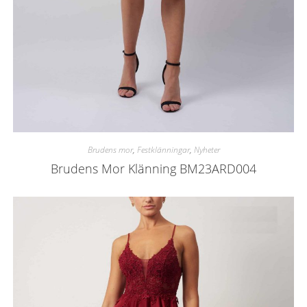
Brudens mor
,
Festklänningar
,
Nyheter
Brudens Mor Klänning BM23ARD004