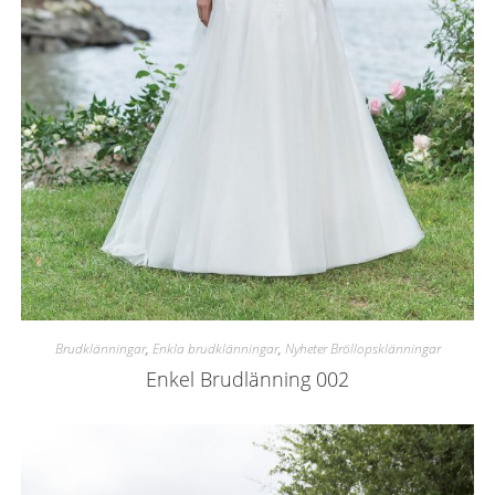
Brudklänningar
,
Enkla brudklänningar
,
Nyheter Bröllopsklänningar
Enkel Brudlänning 002