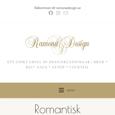
Hoppa
Välkommen till ramonadesign.se
till
innehållet
ETT UNIKT URVAL AV DESIGNKLÄNNINGAR | BRUD *
BAL* GALA * AFTON * COCKTAIL
MENY
Romantisk