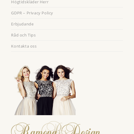
Högtidskläder Herr
GDPR – Privacy Policy
Erbjudande
Råd och Tips
Kontakta oss