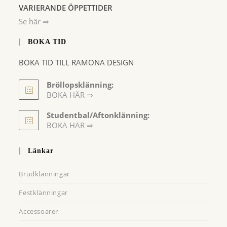
VARIERANDE ÖPPETTIDER
Se här ⇒
BOKA TID
BOKA TID TILL RAMONA DESIGN
Bröllopsklänning:
BOKA HÄR ⇒
Opens
Studentbal/Aftonklänning:
in
Opens
BOKA HÄR ⇒
a
in
a
new
Länkar
new
tab
tab
Brudklänningar
Festklänningar
Accessoarer