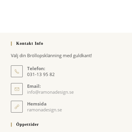
Kontakt Info
Välj din Bröllopsklänning med guldkant!
Telefon:
031-13 95 82
Email:
Opens
info@ramonadesign.se
in
your
Hemsida
application
ramonadesign.se
Öppettider