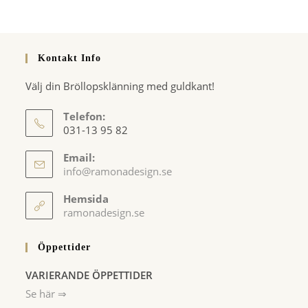
Kontakt Info
Välj din Bröllopsklänning med guldkant!
Telefon:
031-13 95 82
Email:
Opens
info@ramonadesign.se
in
your
Hemsida
application
ramonadesign.se
Öppettider
VARIERANDE ÖPPETTIDER
Se här ⇒