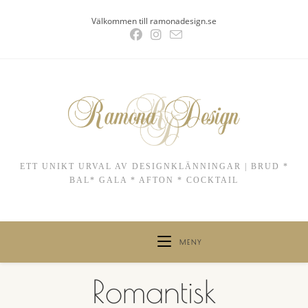
Hoppa
Välkommen till ramonadesign.se
till
innehållet
ETT UNIKT URVAL AV DESIGNKLÄNNINGAR | BRUD *
BAL* GALA * AFTON * COCKTAIL
MENY
Romantisk