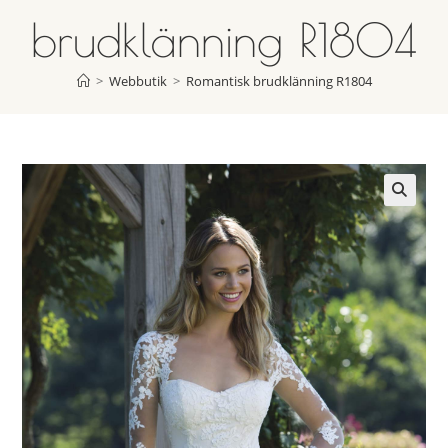
brudklänning R1804
>
Webbutik
>
Romantisk brudklänning R1804