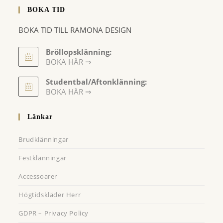
BOKA TID
BOKA TID TILL RAMONA DESIGN
Bröllopsklänning:
BOKA HÄR ⇒
Opens
Studentbal/Aftonklänning:
in
Opens
BOKA HÄR ⇒
a
in
a
new
Länkar
new
tab
tab
Brudklänningar
Festklänningar
Accessoarer
Högtidskläder Herr
GDPR – Privacy Policy