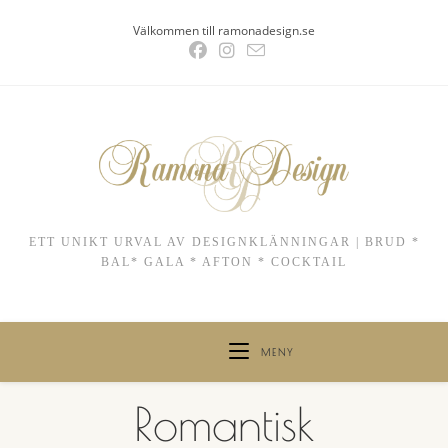
Hoppa
Välkommen till ramonadesign.se
till
innehållet
ETT UNIKT URVAL AV DESIGNKLÄNNINGAR | BRUD *
BAL* GALA * AFTON * COCKTAIL
MENY
Romantisk