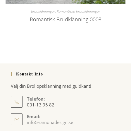
Brudklänningar
,
Romantiska brudklänningar
Romantisk Brudklänning 0003
Kontakt Info
Välj din Bröllopsklänning med guldkant!
Telefon:
031-13 95 82
Email:
Opens
info@ramonadesign.se
in