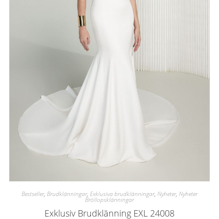
Bestseller
,
Brudklänningar
,
Exklusiva brudklänningar
,
Nyheter
,
Nyheter
Bröllopsklänningar
Exklusiv Brudklänning EXL 24008