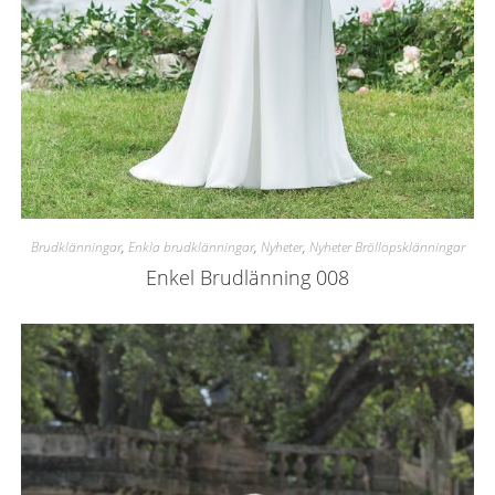
Brudklänningar
,
Enkla brudklänningar
,
Nyheter
,
Nyheter Bröllopsklänningar
Enkel Brudlänning 008