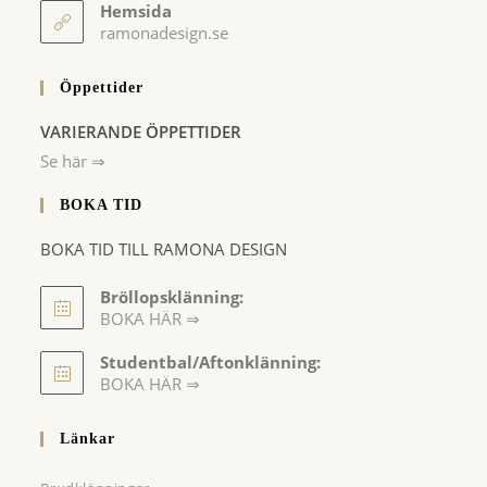
your
Hemsida
application
ramonadesign.se
Öppettider
VARIERANDE ÖPPETTIDER
Se här ⇒
BOKA TID
BOKA TID TILL RAMONA DESIGN
Bröllopsklänning:
BOKA HÄR ⇒
Opens
Studentbal/Aftonklänning:
in
Opens
BOKA HÄR ⇒
a
in
a
new
Länkar
new
tab
tab