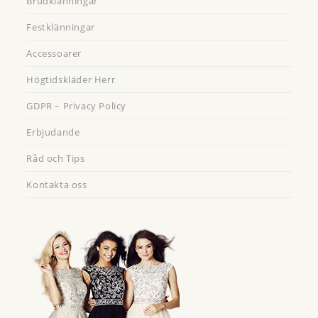
Brudklänningar
Festklänningar
Accessoarer
Högtidskläder Herr
GDPR – Privacy Policy
Erbjudande
Råd och Tips
Kontakta oss