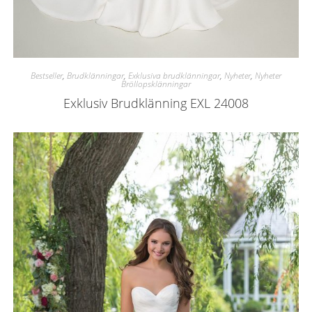
Bestseller
,
Brudklänningar
,
Exklusiva brudklänningar
,
Nyheter
,
Nyheter
Bröllopsklänningar
Exklusiv Brudklänning EXL 24008