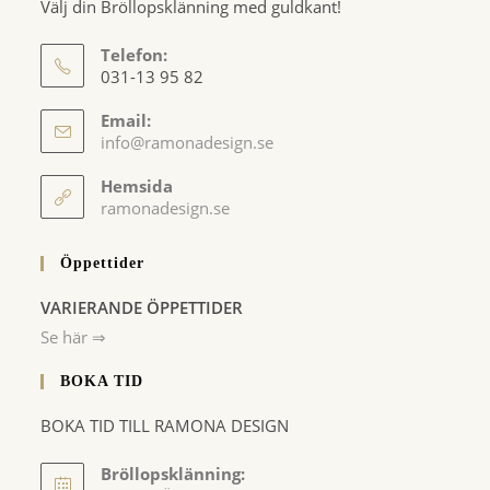
Välj din Bröllopsklänning med guldkant!
Telefon:
031-13 95 82
Email:
Opens
info@ramonadesign.se
in
your
Hemsida
application
ramonadesign.se
Öppettider
VARIERANDE ÖPPETTIDER
Se här ⇒
BOKA TID
BOKA TID TILL RAMONA DESIGN
Bröllopsklänning: