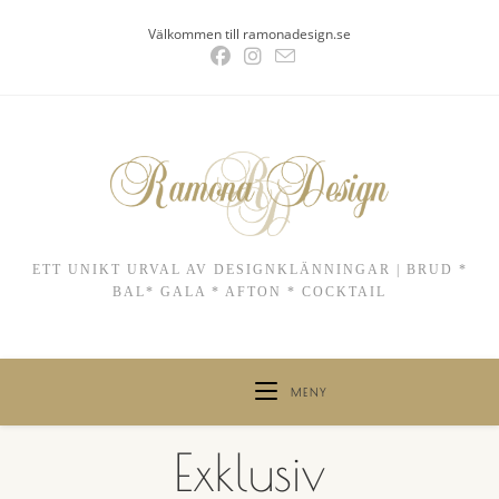
Hoppa
Välkommen till ramonadesign.se
till
innehållet
ETT UNIKT URVAL AV DESIGNKLÄNNINGAR | BRUD *
BAL* GALA * AFTON * COCKTAIL
MENY
Exklusiv