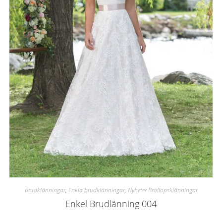
Brudklänningar
,
Enkla brudklänningar
,
Nyheter Bröllopsklänningar
Enkel Brudlänning 004