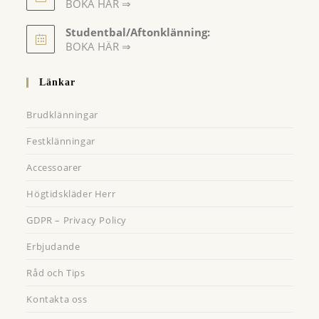
BOKA HÄR ⇒
Opens
Studentbal/Aftonklänning:
in
Opens
BOKA HÄR ⇒
a
in
a
new
Länkar
new
tab
tab
Brudklänningar
Festklänningar
Accessoarer
Högtidskläder Herr
GDPR – Privacy Policy
Erbjudande
Råd och Tips
Kontakta oss