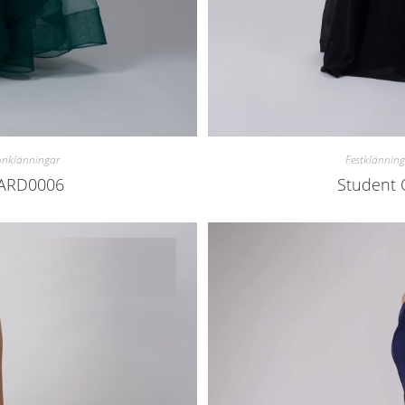
onklänningar
Festklänning
4ARD0006
Student 