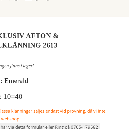
KLUSIV AFTON &
LKLÄNNING 2613
ngen finns i lager!
: Emerald
e: 10=40
essa klänningar säljes endast vid provning, då vi inte
n webshop.
här via detta formulär eller Ring på 0705-179582