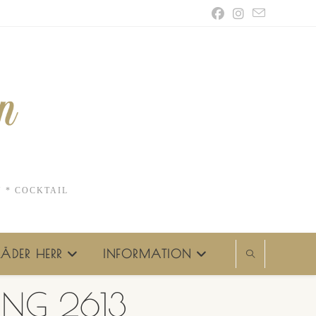
N * COCKTAIL
ÄDER HERR
INFORMATION
ING 2613