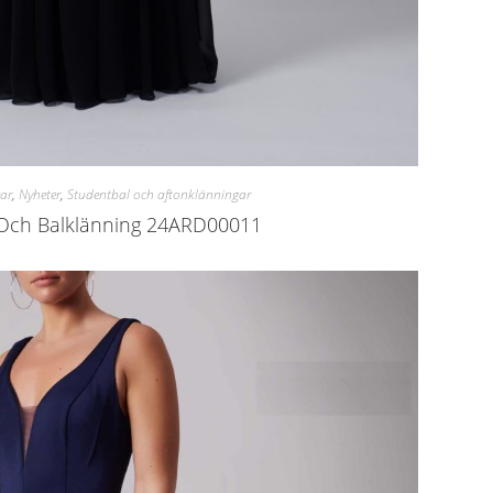
ar
,
Nyheter
,
Studentbal och aftonklänningar
Och Balklänning 24ARD00011