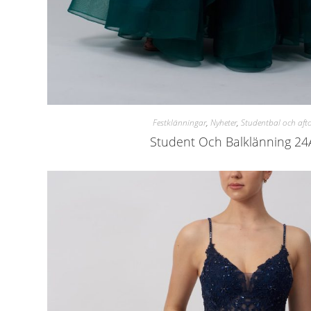
Festklänningar
,
Nyheter
,
Studentbal och aft
Student Och Balklänning 2