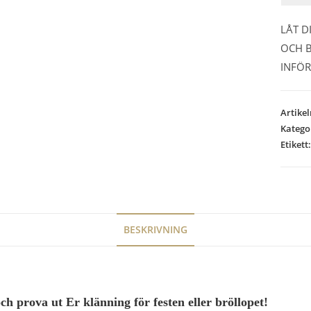
LÅT D
OCH B
INFÖR
Artike
Katego
Etikett
BESKRIVNING
 prova ut Er klänning för festen eller bröllopet!