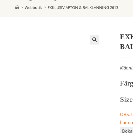
>
Webbutik
>
EXKLUSIV AFTON & BALKLÄNNING 2613
EX
BA
Klänni
Färg
Siz
OBS: D
har e
Boka 