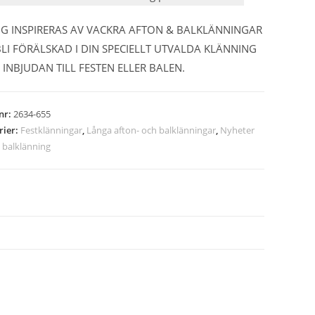
IG INSPIRERAS AV VACKRA AFTON & BALKLÄNNINGAR
LI FÖRÄLSKAD I DIN SPECIELLT UTVALDA KLÄNNING
 INBJUDAN TILL FESTEN ELLER BALEN.
lnr:
2634-655
rier:
Festklänningar
,
Långa afton- och balklänningar
,
Nyheter
:
balklänning