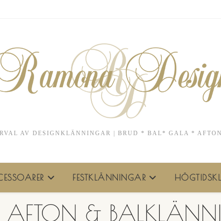
RVAL AV DESIGNKLÄNNINGAR | BRUD * BAL* GALA * AFTO
ESSOARER
FESTKLÄNNINGAR
HÖGTIDSKL
V AFTON & BALKLÄNN