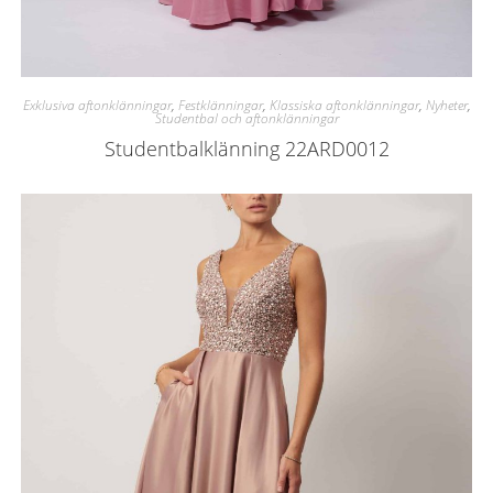
Exklusiva aftonklänningar
,
Festklänningar
,
Klassiska aftonklänningar
,
Nyheter
,
Studentbal och aftonklänningar
Studentbalklänning 22ARD0012