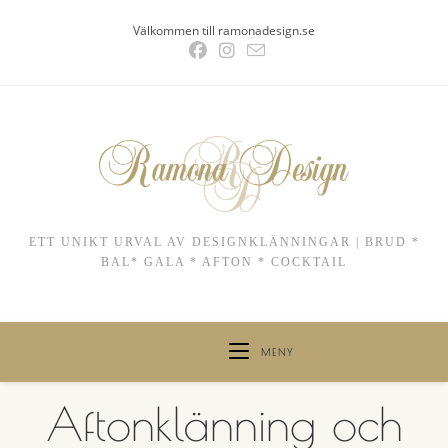
Hoppa
Välkommen till ramonadesign.se
till
innehållet
ETT UNIKT URVAL AV DESIGNKLÄNNINGAR | BRUD *
BAL* GALA * AFTON * COCKTAIL
MENY
Aftonklänning och