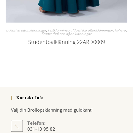
Exklusiva aftonklänningar
,
Festklänningar
,
Klassiska aftonklänningar
,
Nyheter
,
Studentbal och aftonklänningar
Studentbalklänning 22ARD0009
Kontakt Info
Välj din Bröllopsklänning med guldkant!
Telefon:
031-13 95 82