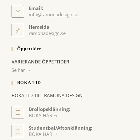
Email:
Opens
info@ramonadesign.se
in
your
Hemsida
application
ramonadesign.se
Öppettider
VARIERANDE ÖPPETTIDER
Se här ⇒
BOKA TID
BOKA TID TILL RAMONA DESIGN
Bröllopsklänning:
BOKA HÄR ⇒
Opens
Studentbal/Aftonklänning:
in
Opens
BOKA HÄR ⇒
a
in