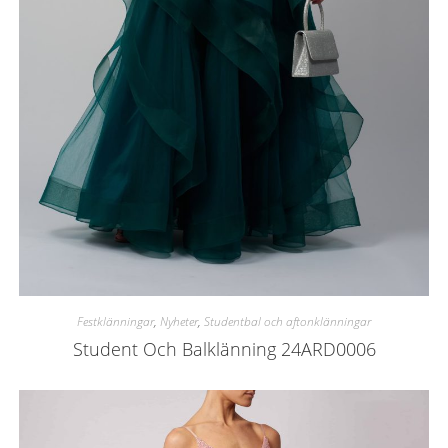
Festklänningar
,
Nyheter
,
Studentbal och aftonklänningar
Student Och Balklänning 24ARD0006