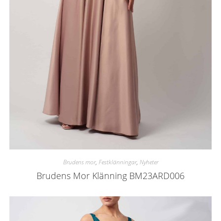
Brudens mor
,
Festklänningar
,
Nyheter
Brudens Mor Klänning BM23ARD006