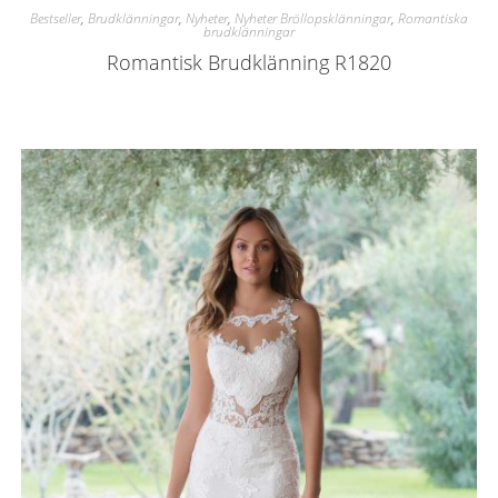
Bestseller
,
Brudklänningar
,
Nyheter
,
Nyheter Bröllopsklänningar
,
Romantiska
brudklänningar
Romantisk Brudklänning R1820