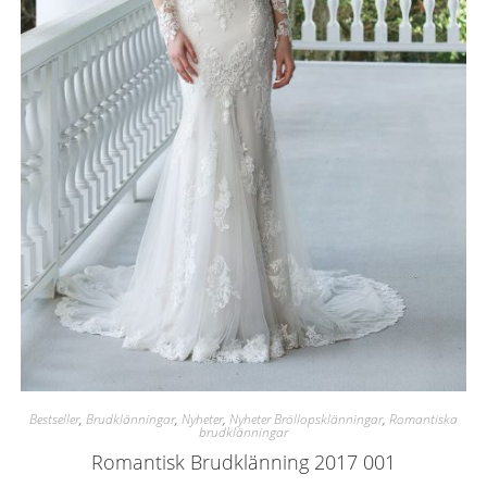
Bestseller
,
Brudklänningar
,
Nyheter
,
Nyheter Bröllopsklänningar
,
Romantiska
brudklänningar
Romantisk Brudklänning 2017 001