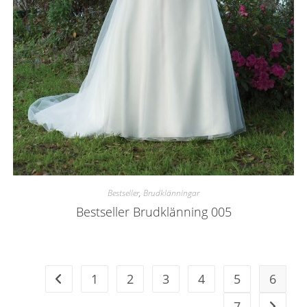
Bestseller
,
Brudklänningar
Bestseller Brudklänning 005
1
2
3
4
5
6
7