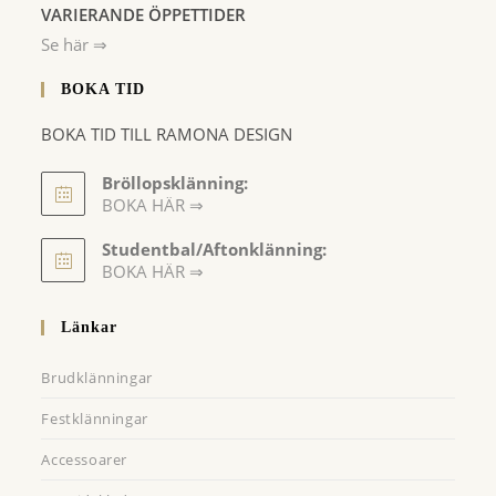
VARIERANDE ÖPPETTIDER
Se här ⇒
BOKA TID
BOKA TID TILL RAMONA DESIGN
Bröllopsklänning:
BOKA HÄR ⇒
Opens
Studentbal/Aftonklänning:
in
Opens
BOKA HÄR ⇒
a
in
a
new
Länkar
new
tab
tab
Brudklänningar
Festklänningar
Accessoarer