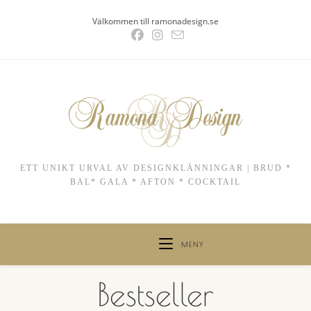
Hoppa
Välkommen till ramonadesign.se
till
innehållet
ETT UNIKT URVAL AV DESIGNKLÄNNINGAR | BRUD *
BAL* GALA * AFTON * COCKTAIL
MENY
Bestseller