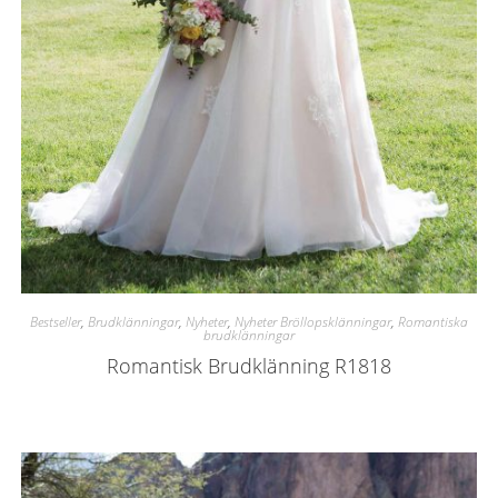
Bestseller
,
Brudklänningar
,
Nyheter
,
Nyheter Bröllopsklänningar
,
Romantiska
brudklänningar
Romantisk Brudklänning R1818