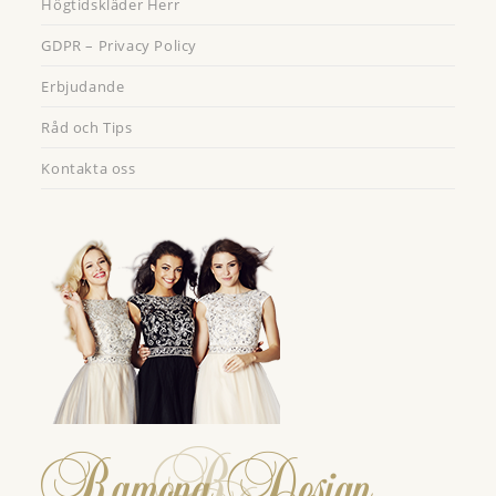
Högtidskläder Herr
GDPR – Privacy Policy
Erbjudande
Råd och Tips
Kontakta oss