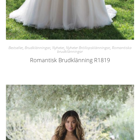
Bestseller
,
Brudklänningar
,
Nyheter
,
Nyheter Bröllopsklänningar
,
Romantiska
brudklänningar
Romantisk Brudklänning R1819