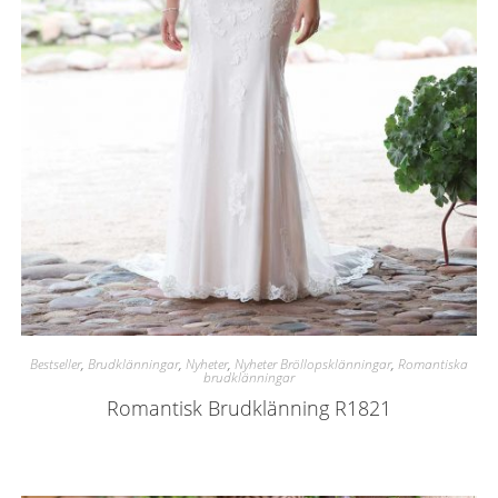
Bestseller
,
Brudklänningar
,
Nyheter
,
Nyheter Bröllopsklänningar
,
Romantiska
brudklänningar
Romantisk Brudklänning R1821