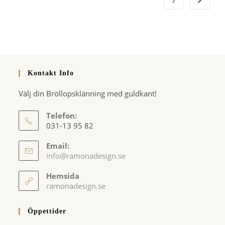
Kontakt Info
Välj din Bröllopsklänning med guldkant!
Telefon:
031-13 95 82
Email:
Opens
info@ramonadesign.se
in
your
Hemsida
application
ramonadesign.se
Öppettider