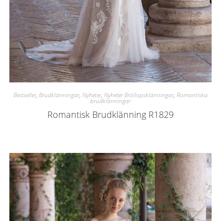
Bestseller
,
Brudklänningar
,
Nyheter
,
Nyheter Bröllopsklänningar
,
Romantiska
brudklänningar
Romantisk Brudklänning R1829