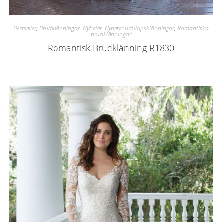
Bestseller
,
Brudklänningar
,
Nyheter
,
Nyheter Bröllopsklänningar
,
Romantiska
brudklänningar
Romantisk Brudklänning R1830