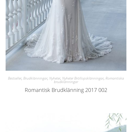
Bestseller
,
Brudklänningar
,
Nyheter
,
Nyheter Bröllopsklänningar
,
Romantiska
brudklänningar
Romantisk Brudklänning 2017 002