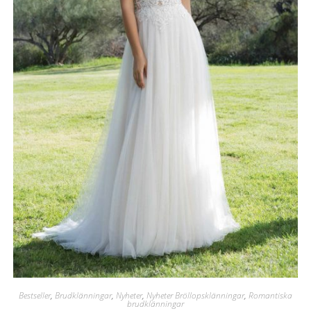
Bestseller
,
Brudklänningar
,
Nyheter
,
Nyheter Bröllopsklänningar
,
Romantiska
brudklänningar